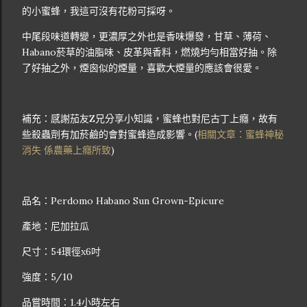
的小蜜蜂，我這可沒有花粉可採呀。
中尾段味道轉變，更濃厚之外也是香味爆發，甘草、薄荷、
Habano菸草的油脂味、皮革與香料，燃燒均勻相當好抽。除
了好抽之外，煙囪似的煙量，喜歡大煙量的應該會很愛。
補充：感謝茄友Z兄分享小知識，蜜蜂也對尼古丁上癮，故有
些殺蟲劑有加菸鹼的會對蜜蜂造成影響。(
相關文章：蜜蜂神秘
消失 係農藥上癮所致
)
品名：Perdomo Habano Sun Grown-Epicure
產地：尼加拉瓜
尺寸：54環徑x6吋
強度：5/10
品嘗時間：1.4小時左右