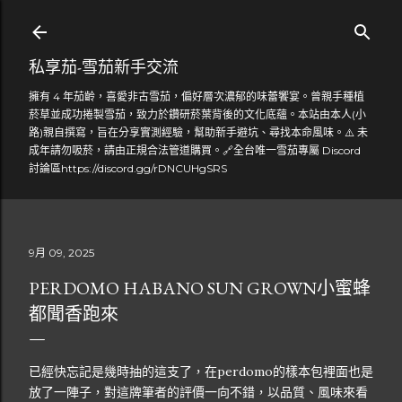
跳到主要內容
私享茄-雪茄新手交流
擁有 4 年茄齡，喜愛非古雪茄，偏好層次濃郁的味蕾饗宴。曾親手種植
菸草並成功捲製雪茄，致力於鑽研菸葉背後的文化底蘊。本站由本人(小
路)親自撰寫，旨在分享實測經驗，幫助新手避坑、尋找本命風味。⚠️ 未
成年請勿吸菸，請由正規合法管道購買。🔗全台唯一雪茄專屬 Discord
討論區https://discord.gg/rDNCUHgSRS
9月 09, 2025
PERDOMO HABANO SUN GROWN小蜜蜂
都聞香跑來
已經快忘記是幾時抽的這支了，在perdomo的樣本包裡面也是
放了一陣子，對這牌筆者的評價一向不錯，以品質、風味來看