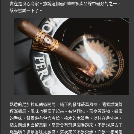
實在是良心商家。據說這個茄P牌眾多產品線中最好的之一，
該來嘗試一下了。
熟悉的尼加拉瓜胡椒開局，純正的發酵菸草風味，隨著燃燒線
逐漸擴展，風味也豐富了起來。有烤麵包、燕麥等穀物、蜂蜜
的香味，背景帶有包含雪松、橡木的木質香。以往在戶外抽，
茄友應該也會留意到，常常會有蒼蠅聞香跑來，不是說尼古丁
驅蟲嗎？還是香味太誘惑。這次來的不是蒼蠅，而是一隻可愛