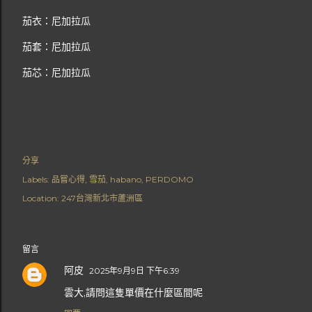
茄衣：尼加拉瓜
茄套：尼加拉瓜
茄芯：尼加拉瓜
分享
Labels:
品嘗心得
雪茄
habano
PERDOMO
Location:
247台灣新北市蘆洲區
留言
阿皮
2025年9月9日 下午6:39
雲大,請問這隻單價在什麼區間呢