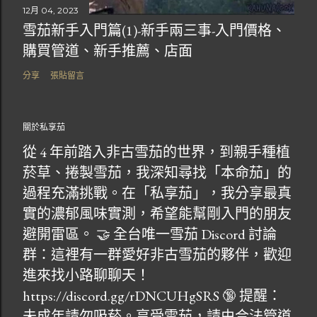
12月 04, 2023
雪茄新手入門篇(1)-新手兩三事-入門價格、
購買管道、新手推薦、店面
分享
張貼留言
關於私享茄
從 4 年前踏入非古雪茄的世界，到親手種植
菸草、捲製雪茄，我深知尋找「本命茄」的
過程充滿挑戰。在「私享茄」，我分享最真
實的濃郁風味實測，希望能幫剛入門的朋友
避開雷區。 🤝 全台唯一雪茄 Discord 討論
群：這裡有一群愛好非古雪茄的夥伴，歡迎
進來找小路聊聊天！
https://discord.gg/rDNCUHgSRS 🔞 提醒：
未成年請勿吸菸。享受雪茄，請由合法管道