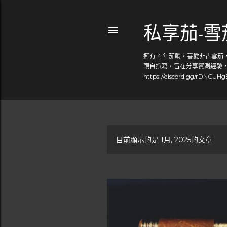
私享茄-
擁有 4 年茄齡，喜愛非古雪
親自撰寫，旨在分享實測經驗，幫
https://discord.gg/rDNCUH
目前顯示的是 1月, 2025的文章
發
表
文
章