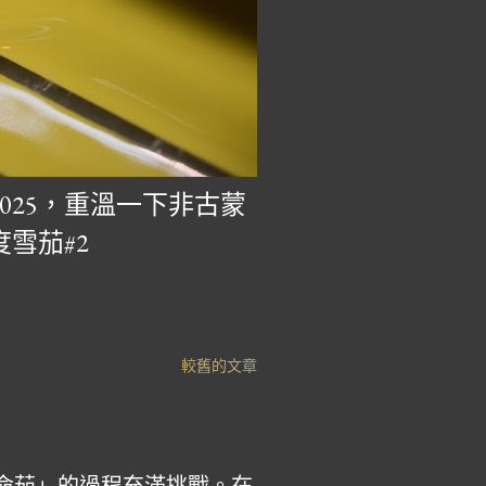
R 2025，重溫一下非古蒙
度雪茄#2
較舊的文章