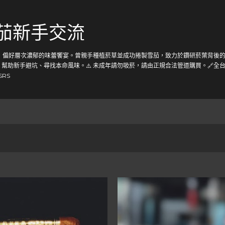
跳到主要內容
雪茄新手交流
茄，偏好層次濃郁的味蕾饗宴。曾親手種植菸草並成功捲製雪茄，致力於鑽研菸葉背後的
助新手避坑、尋找本命風味。⚠️ 未成年請勿吸菸，請由正規合法管道購買。🔗全台唯一雪
gSRS