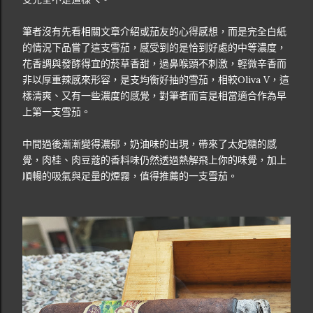
筆者沒有先看相關文章介紹或茄友的心得感想，而是完全白紙
的情況下品嘗了這支雪茄，感受到的是恰到好處的中等濃度，
花香調與發酵得宜的菸草香甜，過鼻喉頭不刺激，輕微辛香而
非以厚重辣感來形容，是支均衡好抽的雪茄，相較Oliva V，這
樣清爽、又有一些濃度的感覺，對筆者而言是相當適合作為早
上第一支雪茄。
中間過後漸漸變得濃郁，奶油味的出現，帶來了太妃糖的感
覺，肉桂、肉豆蔻的香料味仍然透過熱解飛上你的味覺，加上
順暢的吸氣與足量的煙霧，值得推薦的一支雪茄。