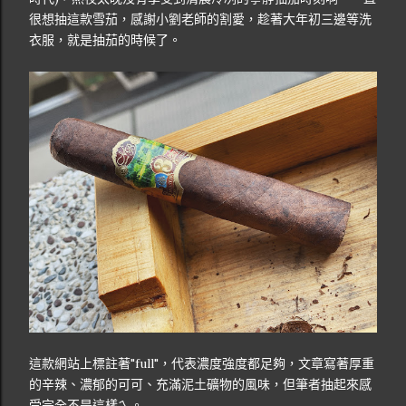
很想抽這款雪茄，感謝小劉老師的割愛，趁著大年初三邊等洗
衣服，就是抽茄的時候了。
這款網站上標註著"full"，代表濃度強度都足夠，文章寫著厚重
的辛辣、濃郁的可可、充滿泥土礦物的風味，但筆者抽起來感
受完全不是這樣ㄟ。