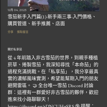
12月 04, 2023
雪茄新手入門篇(1)-新手兩三事-入門價格、
購買管道、新手推薦、店面
分享
張貼留言
關於私享茄
從 4 年前踏入非古雪茄的世界，到親手種植
菸草、捲製雪茄，我深知尋找「本命茄」的
過程充滿挑戰。在「私享茄」，我分享最真
實的濃郁風味實測，希望能幫剛入門的朋友
避開雷區。 🤝 全台唯一雪茄 Discord 討論
群：這裡有一群愛好非古雪茄的夥伴，歡迎
進來找小路聊聊天！
https://discord.gg/rDNCUHgSRS 🔞 提醒：