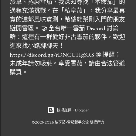
菸草、捲製雪茄，我深知尋找「本命茄」的
過程充滿挑戰。在「私享茄」，我分享最真
實的濃郁風味實測，希望能幫剛入門的朋友
避開雷區。 🤝 全台唯一雪茄 Discord 討論
群：這裡有一群愛好非古雪茄的夥伴，歡迎
進來找小路聊聊天！
https://discord.gg/rDNCUHgSRS 🔞 提醒：
未成年請勿吸菸。享受雪茄，請由合法管道
購買。
技術提供：Blogger
©2021-2026 私享茄-雪茄新手交流 版權所有