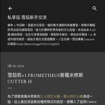
跳到主要內容
私享茄-雪茄新手交流
擁有 4 年茄齡，喜愛非古雪茄，偏好層次濃郁的味蕾饗宴。曾親手種植
菸草並成功捲製雪茄，致力於鑽研菸葉背後的文化底蘊。本站由本人(小
路)親自撰寫，旨在分享實測經驗，幫助新手避坑、尋找本命風味。⚠️ 未
成年請勿吸菸，請由正規合法管道購買。🔗全台唯一雪茄專屬 Discord
討論區https://discord.gg/rDNCUHgSRS
1月 03, 2024
雪茄剪+1 PROMETHEUS普羅米修斯
CUTTER H
為了想跟普羅米修斯的
三火炬打火機
、
單火炬打火機
湊成一
組，加上最近很喜歡這種旁開式的造型，便購入了這把Cutter