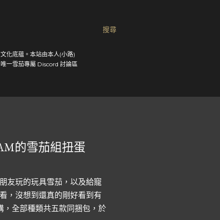
搜尋
文化底蘊。本站由本人(小路)
茄專屬 Discord 討論區
EAM的雪茄組扭蛋
朋友玩的玩具雪茄，以及給寵
看，沒想到還真的剛好看到有
s正在預購，全部種類共五款同捆包，於