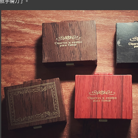
就手
滑
刀了。