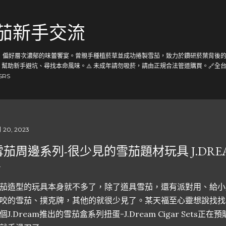
跳到主要內容
雪茄新手交流
茄，偏好層次濃郁的味蕾饗宴。曾親手種植菸草並成功捲製雪茄，致力於鑽研菸葉背後的
助新手避坑、尋找本命風味。⚠️ 未成年請勿吸菸，請由正規合法管道購買。🔗全台唯一雪
gSRS
 20, 2023
雪茄周邊系列-很少見的雪茄題材玩具 J.DR
茄造型的玩具本身就不多了，除了道具雪茄，還有派對用、給小
咬的雪茄、撲克牌，其他的就很少見了。某天福至心靈想說找找
個J.Dream推出的雪茄盒系列扭蛋-J.Dream Cigar Set