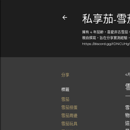
私享茄-
擁有 4 年茄齡，喜愛非古雪
親自撰寫，旨在分享實測經驗，幫
https://discord.gg/rDNCUH
分享
4月
標籤
雪茄
雪
雪茄扭蛋
物
雪茄周邊
這
雪茄玩具