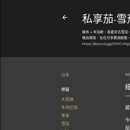
私享茄-
擁有 4 年茄齡，喜愛非古雪
親自撰寫，旨在分享實測經驗，幫
https://discord.gg/rDNCUH
分享
10
細
標籤
木質調
感
多明尼加
果香
今
雪茄
茄