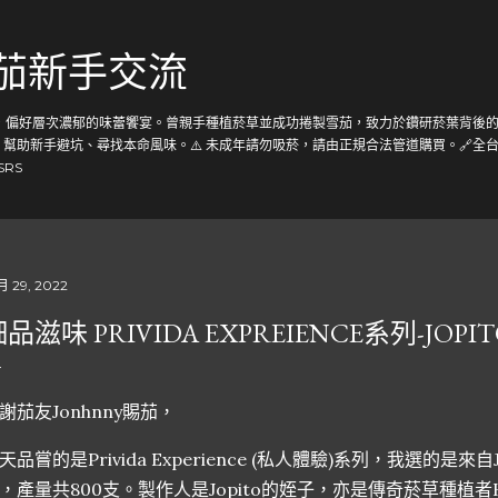
跳到主要內容
雪茄新手交流
茄，偏好層次濃郁的味蕾饗宴。曾親手種植菸草並成功捲製雪茄，致力於鑽研菸葉背後的
助新手避坑、尋找本命風味。⚠️ 未成年請勿吸菸，請由正規合法管道購買。🔗全台唯一雪
gSRS
月 29, 2022
品滋味 PRIVIDA EXPREIENCE系列-JOPIT
謝茄友Jonhnny賜茄，
天品嘗的是Privida Experience (私人體驗)系列，我選的是來自Jop
，產量共800支。製作人是Jopito的姪子，亦是傳奇菸草種植者Hen