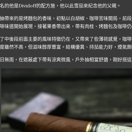
名的他是Dividoff的配方施，他以此雪茄來紀念他的父親。
抽帶來的是烤麵包的香味，初點以白胡椒、咖啡苦味開局，前段
啡味道開始展現，接著果香帶出來，帶有肉桂、烤麵包及咖啡仍
了中後段前面主要的風味特徵仍在，又帶來了些薄荷感覺，咖啡
度雖然不高，但滋味醇厚豐富。結構優異、持茄能力好，煙氣飽
日無雨，在遮蔽處下帶有涼爽微風，戶外抽相當舒適，剛好搭這