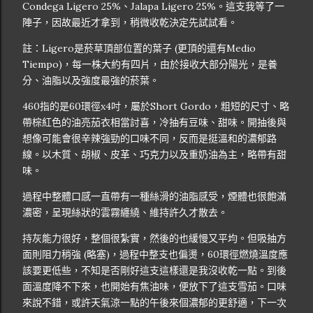
Condega Ligero 25%、Jalapa Ligero 25%。這支我等了一
陣子，因故最近才拿到，稍微收乾決定先試試看。
註：Ligero是菸草頂部位置的葉子 (更頂的還有Medio
Tiempo)，每一株大約有四片，由於接收大部分陽光，是養
分、油脂以及強度最強的菸葉。
460指的是60環徑x4吋，屬於Short Gordo，粗短的尺寸、略
帶棕紅色的油亮茄衣相當討喜，冷抽有豆味、甜味。開抽後與
想像可能會很辛辣強勁的口味不同，反而是挺溫和的濃郁路
線。以木質、胡椒、皮革、巧克力以及重奶油為主，略帶有甜
味。
過程中整體口感一直帶有一種絲滑的油脂感受，煙體也很飽滿
濃密，呈現絲狀的雲霧纏繞、維持許久才散去。
持灰能力很好，整個很紮實，然後的也緩慢又平均。但吸抽方
面則阻力稍強 (略塞)，過程中整支也偏燙，60環徑燃燒溫度應
該要更低些，不知是否剛好這支這樣還是我沒收乾一點。到後
面溫度降不下來，也開始有焦油味，便放下了這支雪茄。口味
來說不錯，或許天氣涼一點的午後來個濃郁的更舒適，下一次