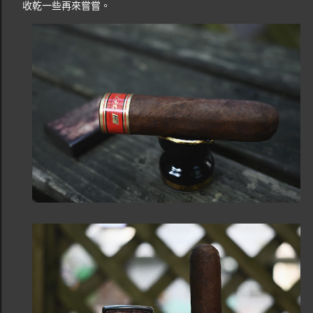
收乾一些再來嘗嘗。