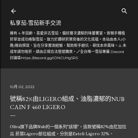
跳到主要內容
私享茄-雪茄新手交流
擁有 4 年茄齡，喜愛非古雪茄，偏好層次濃郁的味蕾饗宴。曾親手種植
菸草並成功捲製雪茄，致力於鑽研菸葉背後的文化底蘊。本站由本人(小
路)親自撰寫，旨在分享實測經驗，幫助新手避坑、尋找本命風味。⚠️ 未
成年請勿吸菸，請由正規合法管道購買。🔗全台唯一雪茄專屬 Discord
討論區https://discord.gg/rDNCUHgSRS
10月 02, 2022
號稱82%由LIGERO組成、油脂濃郁的NUB
CAIN F 460 LIGERO
Oliva旗下品牌Nub的一個系列"該隱"，這款號稱82%由尼加拉
瓜 菸葉Ligero部位組成，分別是Esteli Ligero 32%、